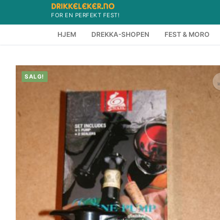
Hopp
FOR EN PERFEKT FEST!
til
innholdet
HJEM
DREKKA-SHOPEN
FEST & MORO
SALG!