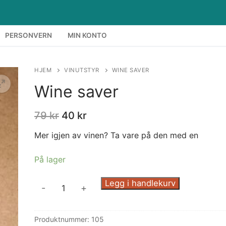
PERSONVERN
MIN KONTO
HJEM
VINUTSTYR
WINE SAVER
Wine saver
79
kr
40
kr
Mer igjen av vinen? Ta vare på den med en
På lager
Wine
Legg i handlekurv
-
+
saver
antall
Produktnummer:
105