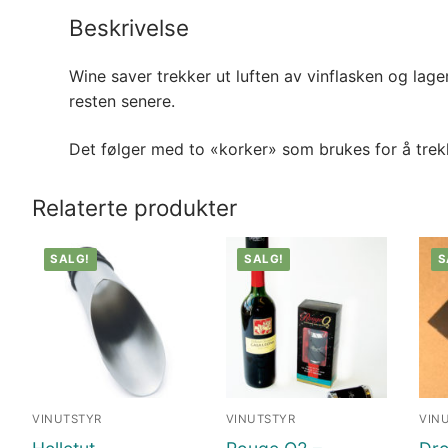
Beskrivelse
Wine saver trekker ut luften av vinflasken og lag
resten senere.
Det følger med to «korker» som brukes for å trekke
Relaterte produkter
SALG!
SALG!
S
VINUTSTYR
VINUTSTYR
VIN