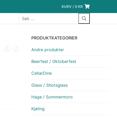
KURV
/
0
KR
Søk
etter:
PRODUKTKATEGORIER
Andre produkter
Beerfest / Oktoberfest
CellarDine
Glass / Shotsglass
Hage / Sommermoro
Kjøling