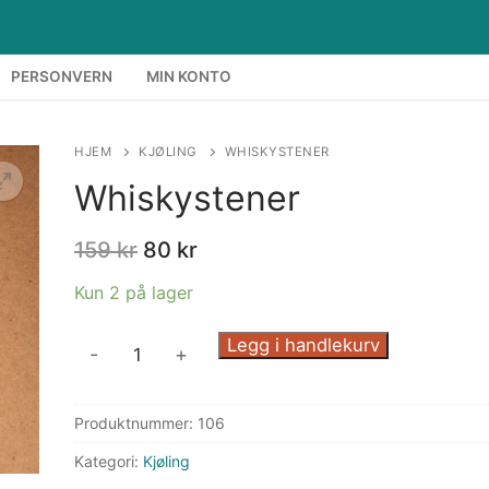
PERSONVERN
MIN KONTO
HJEM
KJØLING
WHISKYSTENER
Whiskystener
159
kr
80
kr
Kun 2 på lager
Whiskystener
Legg i handlekurv
-
+
antall
Produktnummer:
106
Kategori:
Kjøling