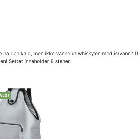
ne ha den kald, men ikke vanne ut whisky’en med is/vann? D
n! Settet inneholder 8 stener.
ALG!