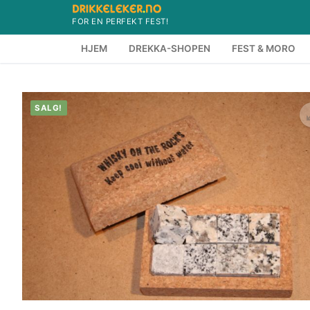
Hopp
FOR EN PERFEKT FEST!
til
innholdet
HJEM
DREKKA-SHOPEN
FEST & MORO
SALG!