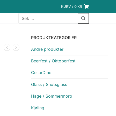
KURV
/
0
KR
Søk
etter:
PRODUKTKATEGORIER
Andre produkter
Beerfest / Oktoberfest
CellarDine
Glass / Shotsglass
Hage / Sommermoro
Kjøling