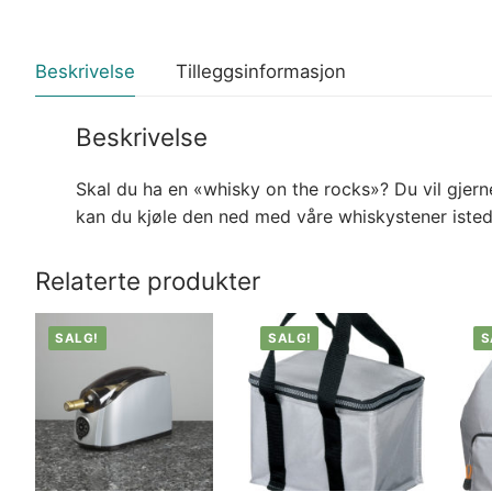
Beskrivelse
Tilleggsinformasjon
Beskrivelse
Skal du ha en «whisky on the rocks»? Du vil gjer
kan du kjøle den ned med våre whiskystener istede
Relaterte produkter
SALG!
SALG!
S