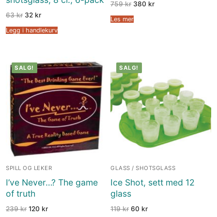
759
kr
380
kr
63
kr
32
kr
Les mer
Legg i handlekurv
SALG!
SALG!
SPILL OG LEKER
GLASS / SHOTSGLASS
I’ve Never…? The game
Ice Shot, sett med 12
of truth
glass
239
kr
120
kr
119
kr
60
kr