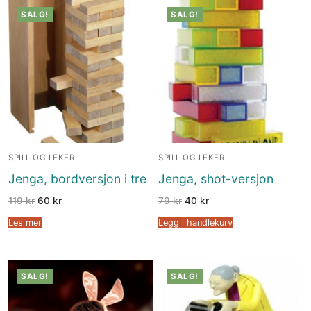
SALG!
SALG!
SPILL OG LEKER
SPILL OG LEKER
Jenga, bordversjon i tre
Jenga, shot-versjon
119
kr
60
kr
79
kr
40
kr
Les mer
Legg i handlekurv
SALG!
SALG!