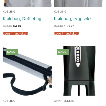
KJØLING
KJØLING
Kjølebag, Dufflebag
Kjølebag, ryggsekk
127
kr
64
kr
271
kr
136
kr
Legg i handlekurv
Legg i handlekurv
SALG!
SALG!
KJØLING
OPPTREKKERE