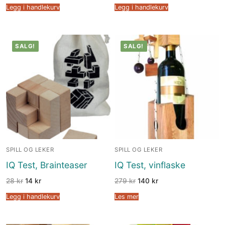
Legg i handlekurv
Legg i handlekurv
SALG!
SALG!
SPILL OG LEKER
SPILL OG LEKER
IQ Test, Brainteaser
IQ Test, vinflaske
28
kr
14
kr
279
kr
140
kr
Legg i handlekurv
Les mer