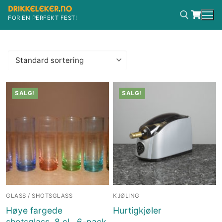
Hopp
til
FOR EN PERFEKT FEST!
innholdet
Søk etter:
SALG!
SALG!
GLASS / SHOTSGLASS
KJØLING
Høye fargede
Hurtigkjøler
shotsglass, 8 cl., 6-pack