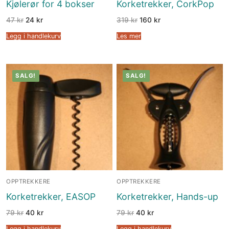
Kjølerør for 4 bokser
Korketrekker, CorkPop
47
kr
24
kr
319
kr
160
kr
Legg i handlekurv
Les mer
SALG!
SALG!
OPPTREKKERE
OPPTREKKERE
Korketrekker, EASOP
Korketrekker, Hands-up
79
kr
40
kr
79
kr
40
kr
Legg i handlekurv
Legg i handlekurv