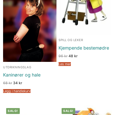
SPILL OG LEKER
Kjempende bestemødre
96
kr
48
kr
Les mer
UTDRIKNINGSLAG
Kaninører og hale
68
kr
34
kr
Legg i handlekurv
SALG!
SALG!