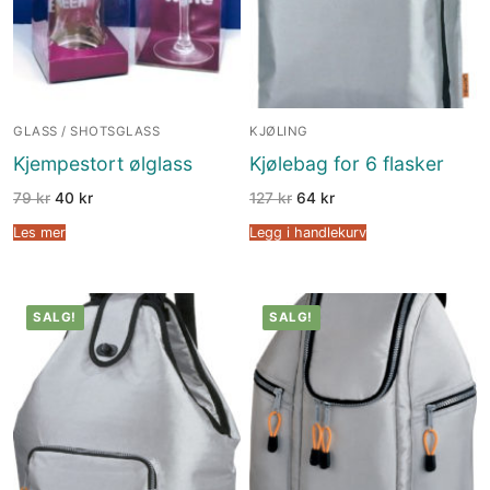
GLASS / SHOTSGLASS
KJØLING
Kjempestort ølglass
Kjølebag for 6 flasker
79
kr
40
kr
127
kr
64
kr
Les mer
Legg i handlekurv
SALG!
SALG!