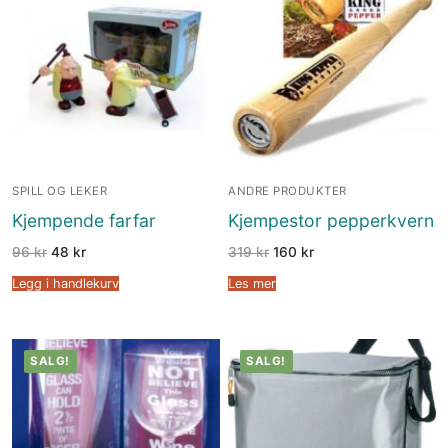
SPILL OG LEKER
ANDRE PRODUKTER
Kjempende farfar
Kjempestor pepperkvern
96
kr
48
kr
319
kr
160
kr
Legg i handlekurv
Les mer
SALG!
SALG!