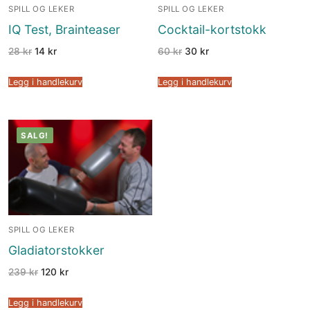
SPILL OG LEKER
SPILL OG LEKER
IQ Test, Brainteaser
Cocktail-kortstokk
28
kr
14
kr
60
kr
30
kr
Legg i handlekurv
Legg i handlekurv
SALG!
SPILL OG LEKER
Gladiatorstokker
239
kr
120
kr
Legg i handlekurv