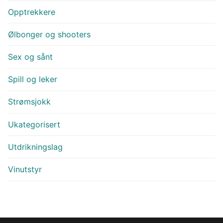
Opptrekkere
Ølbonger og shooters
Sex og sånt
Spill og leker
Strømsjokk
Ukategorisert
Utdrikningslag
Vinutstyr