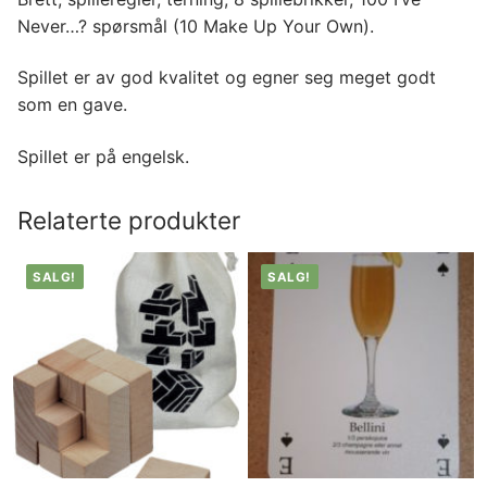
Never…? spørsmål (10 Make Up Your Own).
Spillet er av god kvalitet og egner seg meget godt
som en gave.
Spillet er på engelsk.
Relaterte produkter
SALG!
SALG!