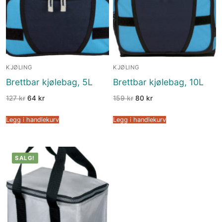
KJØLING
KJØLING
Brettbar kjølebag, 5L
Brettbar kjølebag, 10L
127
kr
64
kr
159
kr
80
kr
Legg i handlekurv
Legg i handlekurv
SALG!