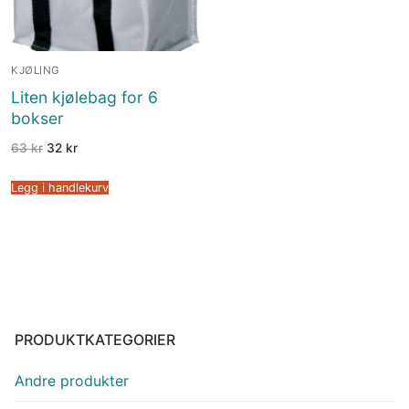
KJØLING
Liten kjølebag for 6
bokser
63
kr
32
kr
Legg i handlekurv
PRODUKTKATEGORIER
Andre produkter