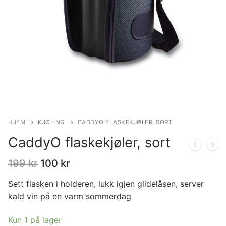
HJEM
KJØLING
CADDYO FLASKEKJØLER, SORT
CaddyO flaskekjøler, sort
199
kr
100
kr
Sett flasken i holderen, lukk igjen glidelåsen, server
kald vin på en varm sommerdag
Kun 1 på lager