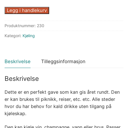
CaddyO
Legg i handlekurv
flaskekjøler,
sort
Produktnummer:
230
antall
Kategori:
Kjøling
Beskrivelse
Tilleggsinformasjon
Beskrivelse
Dette er en perfekt gave som kan gis året rundt. Den
er kan brukes til piknikk, reiser, etc. etc. Alle steder
hvor du har behov for kald drikke uten tilgang på
kjøleskap.
Den kan kjøle vin, champagne, vann eller brus. Passer