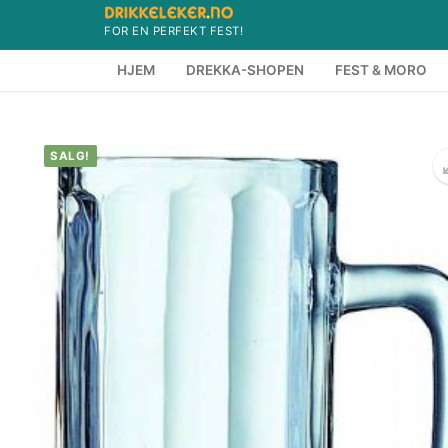
Hopp
FOR EN PERFEKT FEST!
til
innholdet
HJEM
DREKKA-SHOPEN
FEST & MORO
SALG!