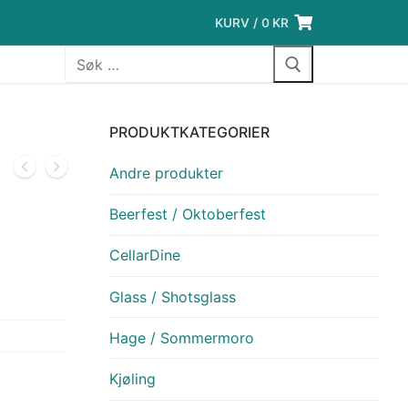
KURV
/
0
KR
Søk
etter:
PRODUKTKATEGORIER
Andre produkter
Beerfest / Oktoberfest
CellarDine
Glass / Shotsglass
Hage / Sommermoro
Kjøling