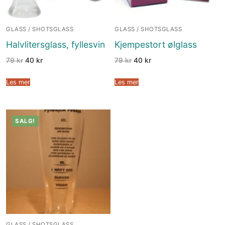
GLASS / SHOTSGLASS
GLASS / SHOTSGLASS
Halvlitersglass, fyllesvin
Kjempestort ølglass
79
kr
40
kr
79
kr
40
kr
Les mer
Les mer
SALG!
GLASS / SHOTSGLASS