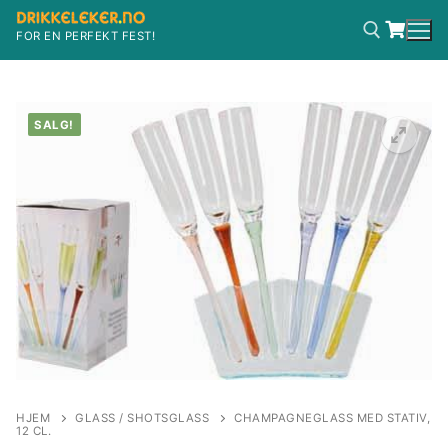
Hopp
til
FOR EN PERFEKT FEST!
innholdet
Søk etter:
SALG!
HJEM
GLASS / SHOTSGLASS
CHAMPAGNEGLASS MED STATIV,
12 CL.