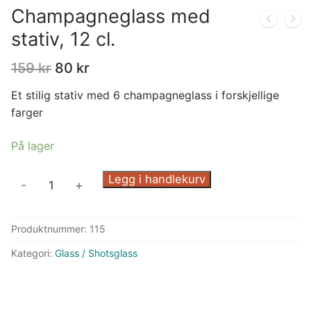
Champagneglass med
stativ, 12 cl.
159
kr
80
kr
Et stilig stativ med 6 champagneglass i forskjellige
farger
På lager
Champagneglass
Legg i handlekurv
-
+
med
stativ,
Produktnummer:
115
12
cl.
Kategori:
Glass / Shotsglass
antall