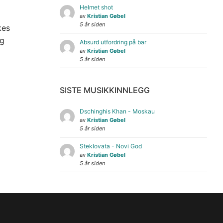
Helmet shot
av
Kristian Gøbel
5 år siden
kes
og
Absurd utfordring på bar
av
Kristian Gøbel
5 år siden
SISTE MUSIKKINNLEGG
Dschinghis Khan - Moskau
av
Kristian Gøbel
5 år siden
Steklovata - Novi God
av
Kristian Gøbel
5 år siden