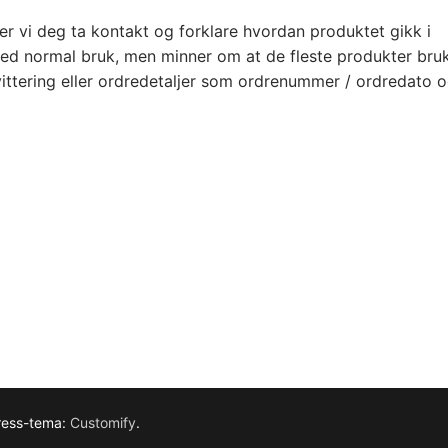
er vi deg ta kontakt og forklare hvordan produktet gikk i
r ved normal bruk, men minner om at de fleste produkter bru
vittering eller ordredetaljer som ordrenummer / ordredato 
ress-tema:
Customify
.