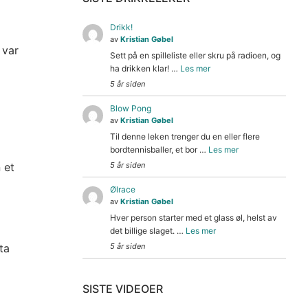
Drikk!
av
Kristian Gøbel
 var
Sett på en spilleliste eller skru på radioen, og
ha drikken klar! …
Les mer
5 år siden
Blow Pong
av
Kristian Gøbel
Til denne leken trenger du en eller flere
bordtennisballer, et bor …
Les mer
 et
5 år siden
Ølrace
av
Kristian Gøbel
Hver person starter med et glass øl, helst av
det billige slaget. …
Les mer
ta
5 år siden
SISTE VIDEOER