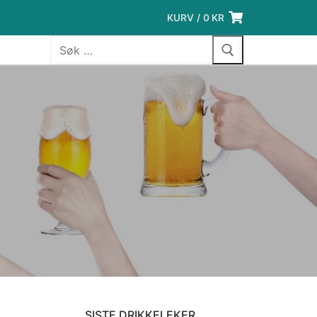
KURV
/
0
KR
Søk
etter:
SISTE DRIKKELEKER