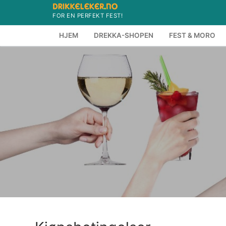
Hopp
FOR EN PERFEKT FEST!
til
innholdet
HJEM
DREKKA-SHOPEN
FEST & MORO