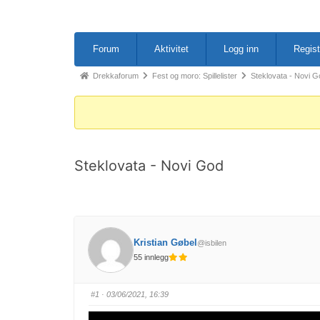
Forum-
Forum
Aktivitet
Logg inn
Regist
navigasjon
Forum-
Drekkaforum
Fest og moro: Spillelister
Steklovata - Novi G
breadcrumbs
-
Du
er
Steklovata - Novi God
her:
Kristian Gøbel
@isbilen
55 innlegg
#1
· 03/06/2021, 16:39