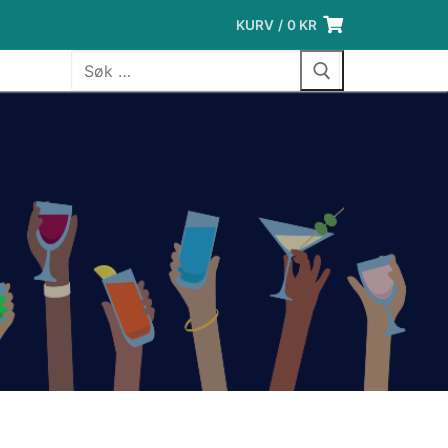
KURV
/
0
KR
Søk
etter: