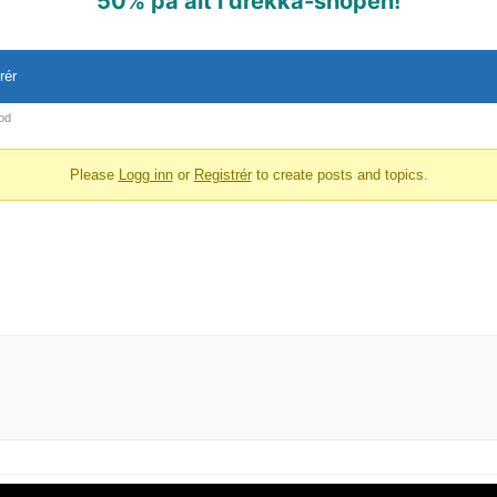
50% på alt i drekka-shopen!
rér
od
Please
Logg inn
or
Registrér
to create posts and topics.