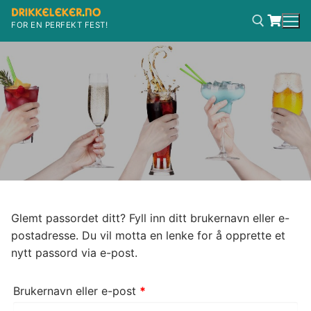
Hopp
til
FOR EN PERFEKT FEST!
innholdet
Søk etter:
Glemt passordet ditt? Fyll inn ditt brukernavn eller e-
postadresse. Du vil motta en lenke for å opprette et
nytt passord via e-post.
Påkrevd
Brukernavn eller e-post
*